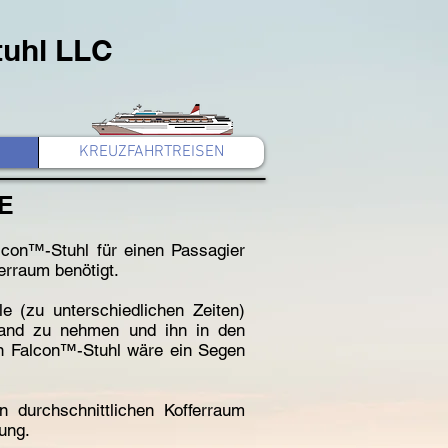
tuhl LLC
KREUZFAHRTREISEN
E
lcon™-Stuhl für einen Passagier
ferraum benötigt.
e (zu unterschiedlichen Zeiten)
 Hand zu nehmen und ihn in den
in Falcon™-Stuhl wäre ein Segen
n durchschnittlichen Kofferraum
ung.