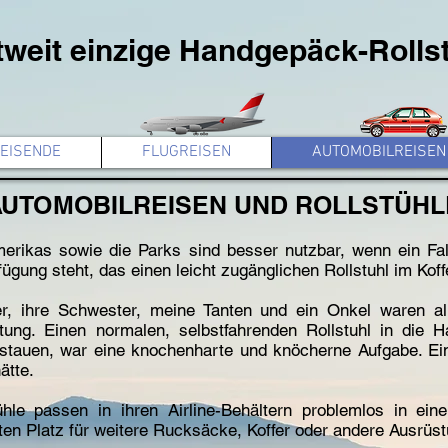
tweit einzige Handgepäck-Rolls
REISENDE
FLUGREISEN
AUTOMOBILREISEN
AUTOMOBILREISEN UND ROLLSTÜHL
rikas sowie die Parks sind besser nutzbar, wenn ein Fa
fügung steht, das einen leicht zugänglichen Rollstuhl im Kof
, ihre Schwester, meine Tanten und ein Onkel waren all
htung. Einen normalen, selbstfahrenden Rollstuhl in die
stauen, war eine knochenharte und knöcherne Aufgabe. E
ätte.
e passen in ihren Airline-Behältern problemlos in eine
ten Platz für weitere Rucksäcke, Koffer oder andere Ausrüst