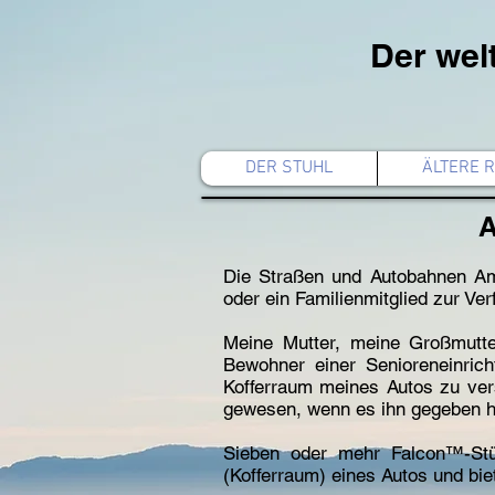
Der wel
DER STUHL
ÄLTERE 
Die Straßen und Autobahnen Ame
oder ein Familienmitglied zur Ver
Meine Mutter, meine Großmutter
Bewohner einer Senioreneinric
Kofferraum meines Autos zu ver
gewesen, wenn es ihn gegeben h
Sieben oder mehr Falcon™-Stühl
(Kofferraum) eines Autos und bie